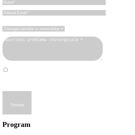
Ce problemă chirurgicală aveți?
Sunt de acord ca acest site să stocheze informațiile trimise, astfel
încât să poată răspunde la întrebarea mea.
Trimiteți
Program