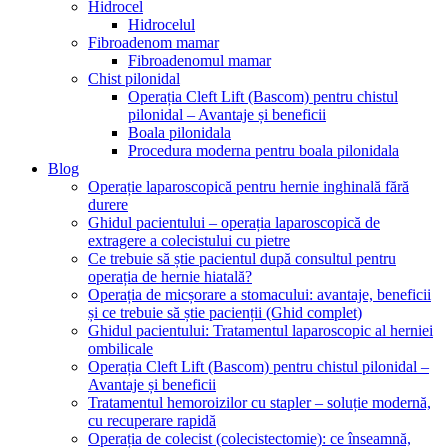
Hidrocel
Hidrocelul
Fibroadenom mamar
Fibroadenomul mamar
Chist pilonidal
Operația Cleft Lift (Bascom) pentru chistul
pilonidal – Avantaje și beneficii
Boala pilonidala
Procedura moderna pentru boala pilonidala
Blog
Operație laparoscopică pentru hernie inghinală fără
durere
Ghidul pacientului – operația laparoscopică de
extragere a colecistului cu pietre
Ce trebuie să știe pacientul după consultul pentru
operația de hernie hiatală?
Operația de micșorare a stomacului: avantaje, beneficii
și ce trebuie să știe pacienții (Ghid complet)
Ghidul pacientului: Tratamentul laparoscopic al herniei
ombilicale
Operația Cleft Lift (Bascom) pentru chistul pilonidal –
Avantaje și beneficii
Tratamentul hemoroizilor cu stapler – soluție modernă,
cu recuperare rapidă
Operația de colecist (colecistectomie): ce înseamnă,