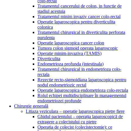
colo-rectal
Tratamentul cancerului de colon, in functie de
stadiul acestuia
Tratamentul minim invaziv cancer colo-rectal
Operatie laparoscopica pentru diverticulita
colonica
Tratamentul chirurgical in diverticulita perforata
purulenta
Operatie laparoscopica cancer colon
Tumora colon sigmoid operata laparoscopic
Operatie minim-invaziva (TAMIS)
Diverticulita
Endometrioza profunda (intestinala)
Tratamentul chirurgical in endometrioza colo-
rectala
Rezectie recto-sigmoidiana laparoscopica pentru
nodul endometriozic rectal
Operatie laparoscopica endometrioza colo-rectala
Rolul echipei multidisciplinare în managementul
endometriozei profunde
Chirurgie generală
Litiaza veziculara – operatie laparoscopica pietre fiere
Ghidul pacientului – operația laparoscopică de
extragere a colecistului cu pietre
Operația de colecist (colecistectomie): ce