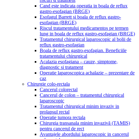
riscuri si tratament
Cand este indicata operatia in boala de reflux
gastro-esofagian (BRGE)
Esofagul Barrett şi boala de reflux gastro-
esofagian (BRGE)
Riscul tratamentului medicamentos pe termen
lung in boala de reflux gastro-esofagian (BRGE)
Tratamentul chirurgical laparoscopic al bolii de
reflux gastro-esofagian
Boala de reflux gastro-esofagian. Beneficiile
tratamentului chirurgical
Acalazia esofagiana – cauze, simptome,
diagnostic si tratament
Operatie laparoscopica achalazie – prezentare de
caz
Chirurgie colo-rectala
Cancerul colorectal
Cancerul de colon – tratamentul chirurgical
laparoscopic
Tratamentul chirurgical minim invaziv in
prolapsul rectal
Operatie tumora rectala
Chirurgia transanala minim invazivă (TAMIS)
pentru cancerul de rect
Avantajele abordului laparoscopic in cancerul