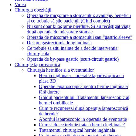
Video
Chirurgia obezității
Operația de micșorare a stomacului: avantaje, beneficii
și ce trebuie să știe pacienții (Ghid complet)
Nu sunt doar kilograme pierdute. Și-au recâștigat viața
după operația de micșorare stomac
Operatia de micsorare a stomacului sau “gastric sleeve”
Despre gastrectomia longitudinala
Ce trebuie sa stiti inainte de a decide interventia
chirurgicala
Operatia de by-pass gastric (scurt-circuit gastric)
Chirurgie laparoscopică
Chirurgia herniilor si a eventratiilor
Hernia inghinala – operatie laparoscopica cu
plasa 3D
Operație laparoscopică pentru hernie inghinală
fără durere
Ghidul pacientului: Tratamentul laparoscopic al
herniei ombilicale
Cum te recuperezi după operația laparoscopică
de hernie?
Abordul laparoscopic in operatia de eventratie
Cum si de ce trebuie tratata hernia inghinala?
Tratamentul chirurgical hernie inghinala
Ce trebuie sa stiti despre operatia de hernie