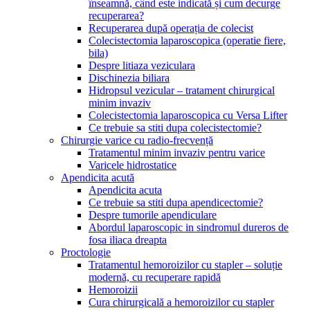
înseamnă, când este indicată și cum decurge
recuperarea?
Recuperarea după operația de colecist
Colecistectomia laparoscopica (operatie fiere,
bila)
Despre litiaza veziculara
Dischinezia biliara
Hidropsul vezicular – tratament chirurgical
minim invaziv
Colecistectomia laparoscopica cu Versa Lifter
Ce trebuie sa stiti dupa colecistectomie?
Chirurgie varice cu radio-frecvență
Tratamentul minim invaziv pentru varice
Varicele hidrostatice
Apendicita acută
Apendicita acuta
Ce trebuie sa stiti dupa apendicectomie?
Despre tumorile apendiculare
Abordul laparoscopic in sindromul dureros de
fosa iliaca dreapta
Proctologie
Tratamentul hemoroizilor cu stapler – soluție
modernă, cu recuperare rapidă
Hemoroizii
Cura chirurgicală a hemoroizilor cu stapler