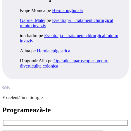
Kope Monica
pe
Hernia inghinală
Gabriel Matei
pe
Eventrația – tratament chirurgical
minim invaziv
ion barbu
pe
Eventrația – tratament chirurgical minim
invaziv
Alina
pe
Hernia epigastrica
Dragomir Alin
pe
Operatie laparoscopica pentru
diverticulita colonica
Excelență în chirurgie
Programează-te