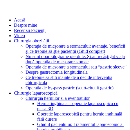
Acasă
Despre mine
Recenzii Pacienți
Video
Chirurgia obezității
Operația de micșorare a stomacului: avantaje, beneficii
și ce trebuie să știe pacienții (Ghid complet)
Nu sunt doar kilograme pierdute. Și-au recâștigat viața
după operația de micșorare stomac
Operatia de micsorare a stomacului sau “gastric sleeve”
Despre gastrectomia longitudinala
Ce trebuie sa stiti inainte de a decide interventia
chirurgicala
Operatia de by-pass gastric (scurt-circuit gastric)
Chirurgie laparoscopică
Chirurgia herniilor si a eventratiilor
Hernia inghinala – operatie laparoscopica cu
plasa 3D
Operație laparoscopică pentru hernie inghinală
fără durere
Ghidul pacientului: Tratamentul laparoscopic al
herniei ombilicale