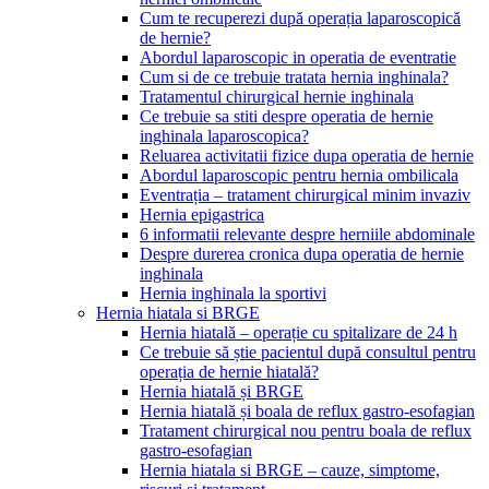
Cum te recuperezi după operația laparoscopică
de hernie?
Abordul laparoscopic in operatia de eventratie
Cum si de ce trebuie tratata hernia inghinala?
Tratamentul chirurgical hernie inghinala
Ce trebuie sa stiti despre operatia de hernie
inghinala laparoscopica?
Reluarea activitatii fizice dupa operatia de hernie
Abordul laparoscopic pentru hernia ombilicala
Eventrația – tratament chirurgical minim invaziv
Hernia epigastrica
6 informatii relevante despre herniile abdominale
Despre durerea cronica dupa operatia de hernie
inghinala
Hernia inghinala la sportivi
Hernia hiatala si BRGE
Hernia hiatală – operație cu spitalizare de 24 h
Ce trebuie să știe pacientul după consultul pentru
operația de hernie hiatală?
Hernia hiatală și BRGE
Hernia hiatală și boala de reflux gastro-esofagian
Tratament chirurgical nou pentru boala de reflux
gastro-esofagian
Hernia hiatala si BRGE – cauze, simptome,