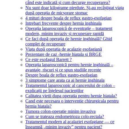
când este indicată și cum decurge recuperarea?
Nu sunt doar kilograme pierdute. Și-au recâștigat viața
după operația de micșorare stomac
4 mituri despre boala de reflux gastro-esofagian
Intrebari frecvente despre hernia inghinala
Operația laparoscopică de eventrație – tratament
modern, minim invaziv și recuperare rapidă
Ce faci după operația de hernie inghinală? Ghid
complet de recuperare
Viața după operația de acalazie esofagiană
Prezentare de caz -hernie hiatala si BRGE
Ce este esofagul Barrett ?
Operația laparoscopică pentru hernie inghinală –
avantaje, riscuri și ce spun studiile recente
Despre boala de reflux gastro-esofagian
3 simptome care arata ca ai hernie inghinala
Tratamentul laparoscopic al cancerului de colon –
explicații pe înțelesul pacienților
Calitatea vietii dupa operatia pentru hernie hiatala?
Cand este necesara o interventie chirurgicala pentru
hernia hiatala?
Tumora colon-operatie minim invaziva
Cum se trateaza endometrioza colo-rectala?
Tratamentul modern al acalaziei esofagiane — ce
înseamnă „minim invaziv” pentru pacient?