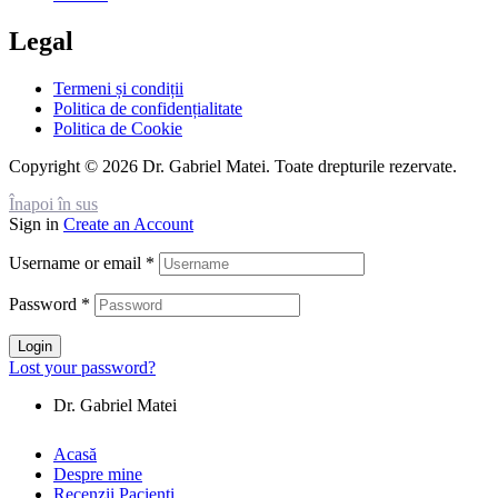
Legal
Termeni și condiții
Politica de confidențialitate
Politica de Cookie
Copyright © 2026 Dr. Gabriel Matei. Toate drepturile rezervate.
Înapoi în sus
Sign in
Create an Account
Username or email
*
Password
*
Login
Lost your password?
Acasă
Despre mine
Recenzii Pacienți