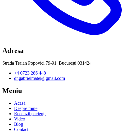
Adresa
Strada Traian Popovici 79-91, București 031424
+4 0723 286 448
dr.gabrielmatei@gmail.com
Meniu
Acasă
Despre mine
Recenzii pacienți
Video
Blog
Contact