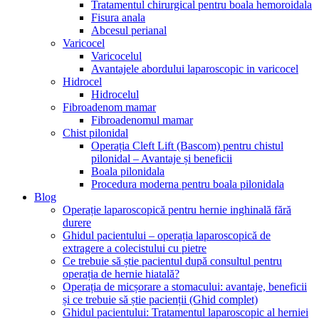
Tratamentul chirurgical pentru boala hemoroidala
Fisura anala
Abcesul perianal
Varicocel
Varicocelul
Avantajele abordului laparoscopic in varicocel
Hidrocel
Hidrocelul
Fibroadenom mamar
Fibroadenomul mamar
Chist pilonidal
Operația Cleft Lift (Bascom) pentru chistul
pilonidal – Avantaje și beneficii
Boala pilonidala
Procedura moderna pentru boala pilonidala
Blog
Operație laparoscopică pentru hernie inghinală fără
durere
Ghidul pacientului – operația laparoscopică de
extragere a colecistului cu pietre
Ce trebuie să știe pacientul după consultul pentru
operația de hernie hiatală?
Operația de micșorare a stomacului: avantaje, beneficii
și ce trebuie să știe pacienții (Ghid complet)
Ghidul pacientului: Tratamentul laparoscopic al herniei