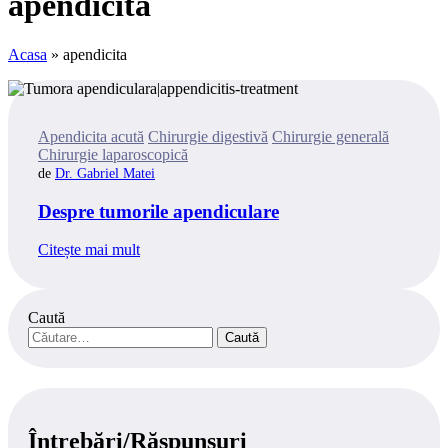
apendicita
Acasa
»
apendicita
Categories
Apendicita acută
Chirurgie digestivă
Chirurgie generală
Chirurgie laparoscopică
Dr. Gabriel Matei
Despre tumorile apendiculare
Citește mai mult
Caută
Caută
după:
Întrebări/Răspunsuri