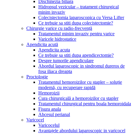
Dischinezia biliara
Hidropsul vezicular – tratament chirurgical
minim invaziv
Colecistectomia laparoscopica cu Versa Lifter
Ce trebuie sa stiti dupa colecistectomie?
Chirurgie varice cu radio-frecvență
Tratamentul minim invaziv pentru varice
Varicele hidrostatice
Apendicita acută
Apendicita acuta
Ce trebuie sa stiti dupa apendicectomie?
Despre tumorile apendiculare
Abordul laparoscopic in sindromul dureros de
fosa iliaca dreapta
Proctologie
Tratamentul hemoroizilor cu stapler – soluție
modernă, cu recuperare rapidă
Hemoroizii
Cura chirurgicală a hemoroizilor cu stapler
Tratamentul chirurgical pentru boala hemoroidala
Fisura anala
Abcesul perianal
Varicocel
Varicocelul
Avantajele abordului laparoscopic in varicocel