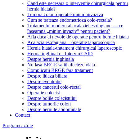
Cand este necesara o interventie chirurgicala pentru
hernia hiatala?
Tumora colon-operatie minim invaziva
Cum se trateaza endometrioza colo-rectala?
Tratamentul modern al acalaziei esofagiane — ce
înseamnă „minim invaziv” pentru pacient?
Afla daca ai nevoie de operatie pentru hernie hiatala
Acalazia esofagiana – operatie laparoscopica
Hernia hiatala-tratament chirurgical laparoscopic
Hernia inghinala – Interviu CSID
Despre hernia inghinala
Nu lasa BRGE sa iti afecteze viata
Complicatii BRGE fara tratament
Despre litiaza biliara
Despre eventratie
Despre cancerul colo-rectal
Operatie colecist
Despre bolile colecistului
Despre tumorile colon
Despre herniile abdominale
Contact
Menu
Programează-te