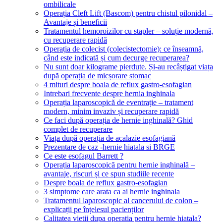
ombilicale
Operația Cleft Lift (Bascom) pentru chistul pilonidal –
Avantaje și beneficii
Tratamentul hemoroizilor cu stapler – soluție modernă,
cu recuperare rapidă
Operația de colecist (colecistectomie): ce înseamnă,
când este indicată și cum decurge recuperarea?
Nu sunt doar kilograme pierdute. Și-au recâștigat viața
după operația de micșorare stomac
4 mituri despre boala de reflux gastro-esofagian
Intrebari frecvente despre hernia inghinala
Operația laparoscopică de eventrație – tratament
modern, minim invaziv și recuperare rapidă
Ce faci după operația de hernie inghinală? Ghid
complet de recuperare
Viața după operația de acalazie esofagiană
Prezentare de caz -hernie hiatala si BRGE
Ce este esofagul Barrett ?
Operația laparoscopică pentru hernie inghinală –
avantaje, riscuri și ce spun studiile recente
Despre boala de reflux gastro-esofagian
3 simptome care arata ca ai hernie inghinala
Tratamentul laparoscopic al cancerului de colon –
explicații pe înțelesul pacienților
Calitatea vietii dupa operatia pentru hernie hiatala?