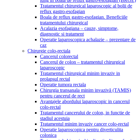
lung in boala de reflux gastro-esofagian (BRGE)
Tratamentul chirurgical laparoscopic al bolii de
reflux gastro-esofagian
Boala de reflux gastro-esofagian. Beneficiile
tratamentului chirurgical
Acalazia esofagiana – cauze, simptome,
diagnostic si tratament
Operatie laparoscopica achalazie – prezentare de
caz
Chirurgie colo-rectala
Cancerul colorectal
Cancerul de colon – tratamentul chirurgical
laparoscopic
Tratamentul chirurgical minim invaziv in
prolapsul rectal
Operatie tumora rectala
Chirurgia transanala minim invazivă (TAMIS)
pentru cancerul de rect
Avantajele abordului laparoscopic in cancerul
colo-rectal
Tratamentul cancerului de colon, in functie de
stadiul acestuia
Tratamentul minim invaziv cancer colo-rectal
Operatie laparoscopica pentru diverticulita
colonica