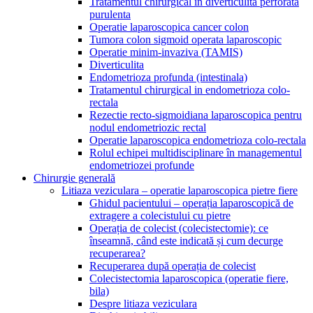
Tratamentul chirurgical in diverticulita perforata
purulenta
Operatie laparoscopica cancer colon
Tumora colon sigmoid operata laparoscopic
Operatie minim-invaziva (TAMIS)
Diverticulita
Endometrioza profunda (intestinala)
Tratamentul chirurgical in endometrioza colo-
rectala
Rezectie recto-sigmoidiana laparoscopica pentru
nodul endometriozic rectal
Operatie laparoscopica endometrioza colo-rectala
Rolul echipei multidisciplinare în managementul
endometriozei profunde
Chirurgie generală
Litiaza veziculara – operatie laparoscopica pietre fiere
Ghidul pacientului – operația laparoscopică de
extragere a colecistului cu pietre
Operația de colecist (colecistectomie): ce
înseamnă, când este indicată și cum decurge
recuperarea?
Recuperarea după operația de colecist
Colecistectomia laparoscopica (operatie fiere,
bila)
Despre litiaza veziculara