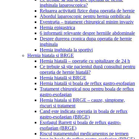
inghinala laparoscopica?
Reluarea activitatii fizice dupa operatia de hernie
Abordul laparoscopic pentru hernia ombilicala
Eventrația – tratament chirurgical minim invaziv
Hernia epigastrica
6 informatii relevante despre herniile abdominale
Despre durerea cronica dupa operatia de hernie
inghinala
Hernia inghinala la sportivi
Hernia hiatala si BRGE
Hernia hiatală – operație cu spitalizare de 24 h
Ce trebuie să știe pacientul după consultul pentru
operația de hernie hiatală?
Hernia hiatală și BRGE
Hernia hiatală și boala de reflux gastro-esofagian
Tratament chirurgical nou pentru boala de reflux
gastro-esofagian
Hernia hiatala si BRGE – cauze, simptome,
riscuri si tratament
Cand este indicata operatia in boala de reflux
gastro-esofagian (BRGE)
Esofagul Barrett şi boala de reflux gastro-
esofagian (BRGE)
Riscul tratamentului medicamentos pe termen