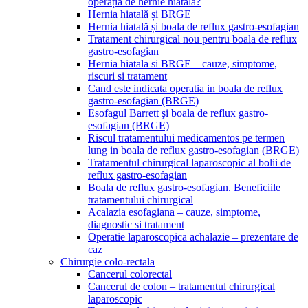
operația de hernie hiatală?
Hernia hiatală și BRGE
Hernia hiatală și boala de reflux gastro-esofagian
Tratament chirurgical nou pentru boala de reflux
gastro-esofagian
Hernia hiatala si BRGE – cauze, simptome,
riscuri si tratament
Cand este indicata operatia in boala de reflux
gastro-esofagian (BRGE)
Esofagul Barrett şi boala de reflux gastro-
esofagian (BRGE)
Riscul tratamentului medicamentos pe termen
lung in boala de reflux gastro-esofagian (BRGE)
Tratamentul chirurgical laparoscopic al bolii de
reflux gastro-esofagian
Boala de reflux gastro-esofagian. Beneficiile
tratamentului chirurgical
Acalazia esofagiana – cauze, simptome,
diagnostic si tratament
Operatie laparoscopica achalazie – prezentare de
caz
Chirurgie colo-rectala
Cancerul colorectal
Cancerul de colon – tratamentul chirurgical
laparoscopic