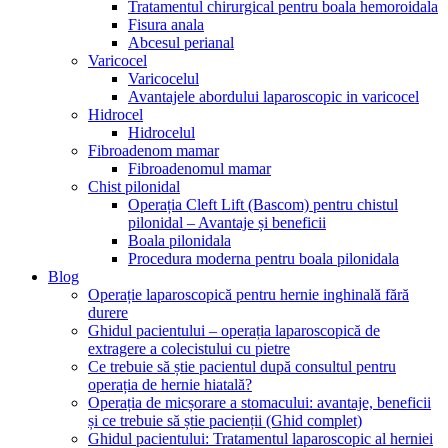
Tratamentul chirurgical pentru boala hemoroidala
Fisura anala
Abcesul perianal
Varicocel
Varicocelul
Avantajele abordului laparoscopic in varicocel
Hidrocel
Hidrocelul
Fibroadenom mamar
Fibroadenomul mamar
Chist pilonidal
Operația Cleft Lift (Bascom) pentru chistul
pilonidal – Avantaje și beneficii
Boala pilonidala
Procedura moderna pentru boala pilonidala
Blog
Operație laparoscopică pentru hernie inghinală fără
durere
Ghidul pacientului – operația laparoscopică de
extragere a colecistului cu pietre
Ce trebuie să știe pacientul după consultul pentru
operația de hernie hiatală?
Operația de micșorare a stomacului: avantaje, beneficii
și ce trebuie să știe pacienții (Ghid complet)
Ghidul pacientului: Tratamentul laparoscopic al herniei