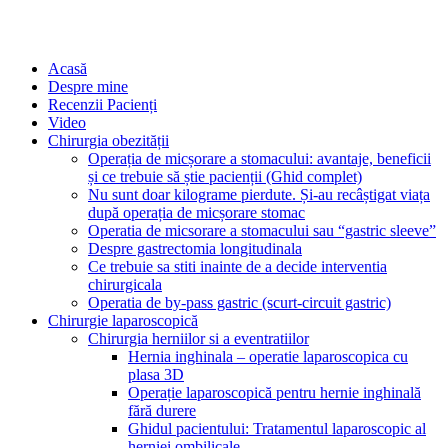
Acasă
Despre mine
Recenzii Pacienți
Video
Chirurgia obezității
Operația de micșorare a stomacului: avantaje, beneficii
și ce trebuie să știe pacienții (Ghid complet)
Nu sunt doar kilograme pierdute. Și-au recâștigat viața
după operația de micșorare stomac
Operatia de micsorare a stomacului sau “gastric sleeve”
Despre gastrectomia longitudinala
Ce trebuie sa stiti inainte de a decide interventia
chirurgicala
Operatia de by-pass gastric (scurt-circuit gastric)
Chirurgie laparoscopică
Chirurgia herniilor si a eventratiilor
Hernia inghinala – operatie laparoscopica cu
plasa 3D
Operație laparoscopică pentru hernie inghinală
fără durere
Ghidul pacientului: Tratamentul laparoscopic al
herniei ombilicale