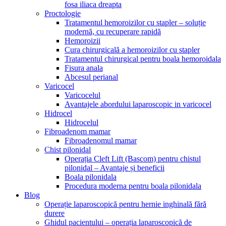
fosa iliaca dreapta
Proctologie
Tratamentul hemoroizilor cu stapler – soluție
modernă, cu recuperare rapidă
Hemoroizii
Cura chirurgicală a hemoroizilor cu stapler
Tratamentul chirurgical pentru boala hemoroidala
Fisura anala
Abcesul perianal
Varicocel
Varicocelul
Avantajele abordului laparoscopic in varicocel
Hidrocel
Hidrocelul
Fibroadenom mamar
Fibroadenomul mamar
Chist pilonidal
Operația Cleft Lift (Bascom) pentru chistul
pilonidal – Avantaje și beneficii
Boala pilonidala
Procedura moderna pentru boala pilonidala
Blog
Operație laparoscopică pentru hernie inghinală fără
durere
Ghidul pacientului – operația laparoscopică de