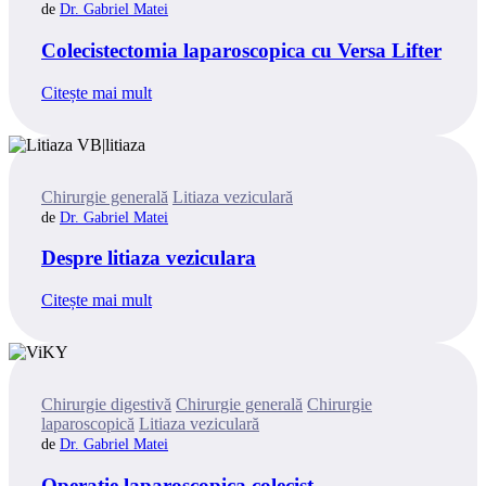
Dr. Gabriel Matei
Colecistectomia laparoscopica cu Versa Lifter
Citește mai mult
Categories
Chirurgie generală
Litiaza veziculară
Dr. Gabriel Matei
Despre litiaza veziculara
Citește mai mult
Categories
Chirurgie digestivă
Chirurgie generală
Chirurgie
laparoscopică
Litiaza veziculară
Dr. Gabriel Matei
Operatie laparoscopica colecist