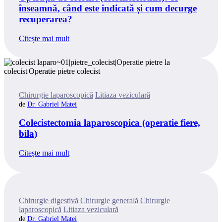
înseamnă, când este indicată și cum decurge
recuperarea?
Citește mai mult
Categories
Chirurgie laparoscopică
Litiaza veziculară
Dr. Gabriel Matei
Colecistectomia laparoscopica (operatie fiere,
bila)
Citește mai mult
Categories
Chirurgie digestivă
Chirurgie generală
Chirurgie
laparoscopică
Litiaza veziculară
Dr. Gabriel Matei