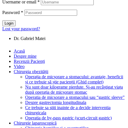
Username or email
*
Password
*
Login
Lost your password?
Acasă
Despre mine
Recenzii Pacienți
Video
Chirurgia obezității
Operația de micșorare a stomacului: avantaje, beneficii
și ce trebuie să știe pacienții (Ghid complet)
Nu sunt doar kilograme pierdute. Și-au recâștigat viața
după operația de micșorare stomac
Operatia de micsorare a stomacului sau “gastric sleeve”
Despre gastrectomia longitudinala
Ce trebuie sa stiti inainte de a decide interventia
chirurgicala
Operatia de by-pass gastric (scurt-circuit gastric)
Chirurgie laparoscopică