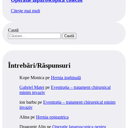
Citește mai mult
Caută
Caută
după:
Întrebări/Răspunsuri
Kope Monica
pe
Hernia inghinală
Gabriel Matei
pe
Eventrația – tratament chirurgical
minim invaziv
ion barbu
pe
Eventrația – tratament chirurgical minim
invaziv
Alina
pe
Hernia epigastrica
Dragomir Alin
pe
Operatie laparoscopica pentru