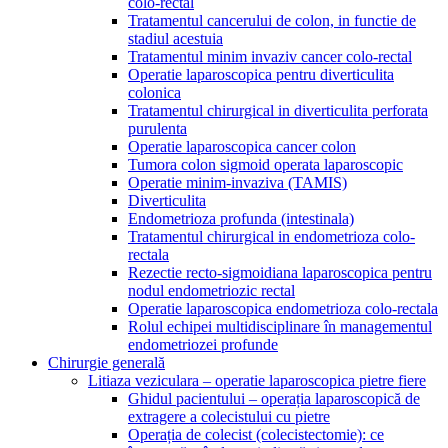
colo-rectal
Tratamentul cancerului de colon, in functie de
stadiul acestuia
Tratamentul minim invaziv cancer colo-rectal
Operatie laparoscopica pentru diverticulita
colonica
Tratamentul chirurgical in diverticulita perforata
purulenta
Operatie laparoscopica cancer colon
Tumora colon sigmoid operata laparoscopic
Operatie minim-invaziva (TAMIS)
Diverticulita
Endometrioza profunda (intestinala)
Tratamentul chirurgical in endometrioza colo-
rectala
Rezectie recto-sigmoidiana laparoscopica pentru
nodul endometriozic rectal
Operatie laparoscopica endometrioza colo-rectala
Rolul echipei multidisciplinare în managementul
endometriozei profunde
Chirurgie generală
Litiaza veziculara – operatie laparoscopica pietre fiere
Ghidul pacientului – operația laparoscopică de
extragere a colecistului cu pietre
Operația de colecist (colecistectomie): ce