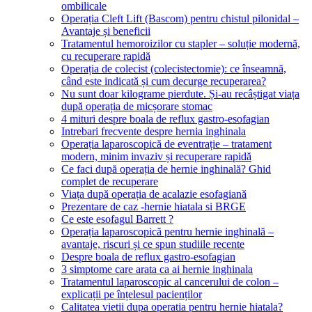
ombilicale
Operația Cleft Lift (Bascom) pentru chistul pilonidal –
Avantaje și beneficii
Tratamentul hemoroizilor cu stapler – soluție modernă,
cu recuperare rapidă
Operația de colecist (colecistectomie): ce înseamnă,
când este indicată și cum decurge recuperarea?
Nu sunt doar kilograme pierdute. Și-au recâștigat viața
după operația de micșorare stomac
4 mituri despre boala de reflux gastro-esofagian
Intrebari frecvente despre hernia inghinala
Operația laparoscopică de eventrație – tratament
modern, minim invaziv și recuperare rapidă
Ce faci după operația de hernie inghinală? Ghid
complet de recuperare
Viața după operația de acalazie esofagiană
Prezentare de caz -hernie hiatala si BRGE
Ce este esofagul Barrett ?
Operația laparoscopică pentru hernie inghinală –
avantaje, riscuri și ce spun studiile recente
Despre boala de reflux gastro-esofagian
3 simptome care arata ca ai hernie inghinala
Tratamentul laparoscopic al cancerului de colon –
explicații pe înțelesul pacienților
Calitatea vietii dupa operatia pentru hernie hiatala?