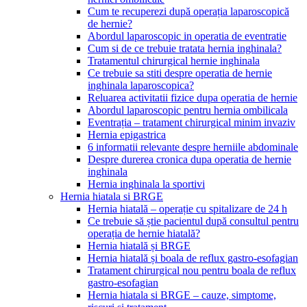
Cum te recuperezi după operația laparoscopică
de hernie?
Abordul laparoscopic in operatia de eventratie
Cum si de ce trebuie tratata hernia inghinala?
Tratamentul chirurgical hernie inghinala
Ce trebuie sa stiti despre operatia de hernie
inghinala laparoscopica?
Reluarea activitatii fizice dupa operatia de hernie
Abordul laparoscopic pentru hernia ombilicala
Eventrația – tratament chirurgical minim invaziv
Hernia epigastrica
6 informatii relevante despre herniile abdominale
Despre durerea cronica dupa operatia de hernie
inghinala
Hernia inghinala la sportivi
Hernia hiatala si BRGE
Hernia hiatală – operație cu spitalizare de 24 h
Ce trebuie să știe pacientul după consultul pentru
operația de hernie hiatală?
Hernia hiatală și BRGE
Hernia hiatală și boala de reflux gastro-esofagian
Tratament chirurgical nou pentru boala de reflux
gastro-esofagian
Hernia hiatala si BRGE – cauze, simptome,