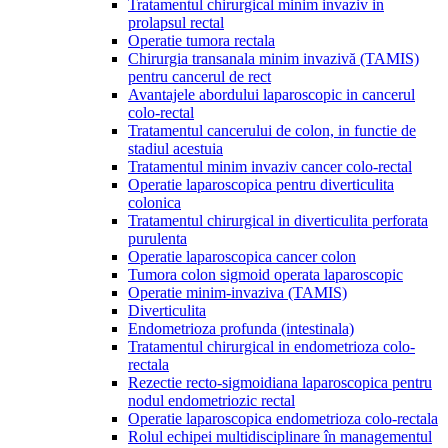
Tratamentul chirurgical minim invaziv in
prolapsul rectal
Operatie tumora rectala
Chirurgia transanala minim invazivă (TAMIS)
pentru cancerul de rect
Avantajele abordului laparoscopic in cancerul
colo-rectal
Tratamentul cancerului de colon, in functie de
stadiul acestuia
Tratamentul minim invaziv cancer colo-rectal
Operatie laparoscopica pentru diverticulita
colonica
Tratamentul chirurgical in diverticulita perforata
purulenta
Operatie laparoscopica cancer colon
Tumora colon sigmoid operata laparoscopic
Operatie minim-invaziva (TAMIS)
Diverticulita
Endometrioza profunda (intestinala)
Tratamentul chirurgical in endometrioza colo-
rectala
Rezectie recto-sigmoidiana laparoscopica pentru
nodul endometriozic rectal
Operatie laparoscopica endometrioza colo-rectala
Rolul echipei multidisciplinare în managementul