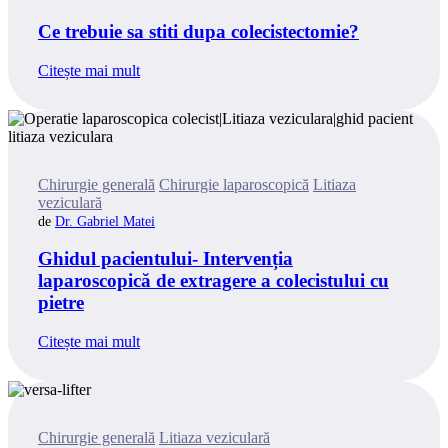
Ce trebuie sa stiti dupa colecistectomie?
Citește mai mult
Categories
Chirurgie generală
Chirurgie laparoscopică
Litiaza
veziculară
Dr. Gabriel Matei
Ghidul pacientului- Intervenția
laparoscopică de extragere a colecistului cu
pietre
Citește mai mult
Categories
Chirurgie generală
Litiaza veziculară