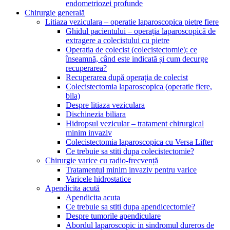
endometriozei profunde
Chirurgie generală
Litiaza veziculara – operatie laparoscopica pietre fiere
Ghidul pacientului – operația laparoscopică de
extragere a colecistului cu pietre
Operația de colecist (colecistectomie): ce
înseamnă, când este indicată și cum decurge
recuperarea?
Recuperarea după operația de colecist
Colecistectomia laparoscopica (operatie fiere,
bila)
Despre litiaza veziculara
Dischinezia biliara
Hidropsul vezicular – tratament chirurgical
minim invaziv
Colecistectomia laparoscopica cu Versa Lifter
Ce trebuie sa stiti dupa colecistectomie?
Chirurgie varice cu radio-frecvență
Tratamentul minim invaziv pentru varice
Varicele hidrostatice
Apendicita acută
Apendicita acuta
Ce trebuie sa stiti dupa apendicectomie?
Despre tumorile apendiculare
Abordul laparoscopic in sindromul dureros de