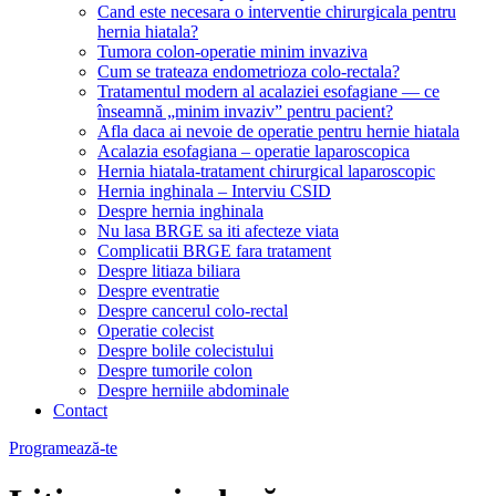
Cand este necesara o interventie chirurgicala pentru
hernia hiatala?
Tumora colon-operatie minim invaziva
Cum se trateaza endometrioza colo-rectala?
Tratamentul modern al acalaziei esofagiane — ce
înseamnă „minim invaziv” pentru pacient?
Afla daca ai nevoie de operatie pentru hernie hiatala
Acalazia esofagiana – operatie laparoscopica
Hernia hiatala-tratament chirurgical laparoscopic
Hernia inghinala – Interviu CSID
Despre hernia inghinala
Nu lasa BRGE sa iti afecteze viata
Complicatii BRGE fara tratament
Despre litiaza biliara
Despre eventratie
Despre cancerul colo-rectal
Operatie colecist
Despre bolile colecistului
Despre tumorile colon
Despre herniile abdominale
Contact
Menu
Programează-te