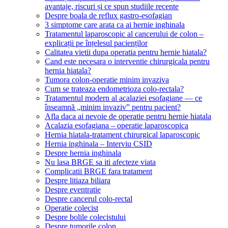
avantaje, riscuri și ce spun studiile recente
Despre boala de reflux gastro-esofagian
3 simptome care arata ca ai hernie inghinala
Tratamentul laparoscopic al cancerului de colon –
explicații pe înțelesul pacienților
Calitatea vietii dupa operatia pentru hernie hiatala?
Cand este necesara o interventie chirurgicala pentru
hernia hiatala?
Tumora colon-operatie minim invaziva
Cum se trateaza endometrioza colo-rectala?
Tratamentul modern al acalaziei esofagiane — ce
înseamnă „minim invaziv” pentru pacient?
Afla daca ai nevoie de operatie pentru hernie hiatala
Acalazia esofagiana – operatie laparoscopica
Hernia hiatala-tratament chirurgical laparoscopic
Hernia inghinala – Interviu CSID
Despre hernia inghinala
Nu lasa BRGE sa iti afecteze viata
Complicatii BRGE fara tratament
Despre litiaza biliara
Despre eventratie
Despre cancerul colo-rectal
Operatie colecist
Despre bolile colecistului
Despre tumorile colon