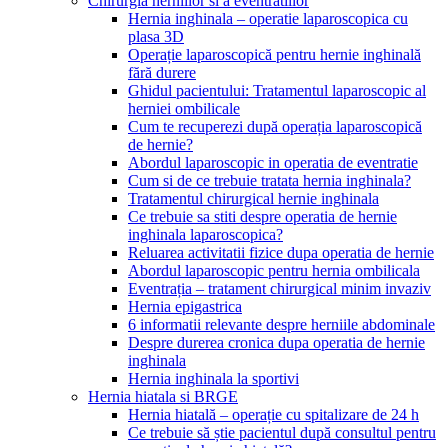
Chirurgia herniilor si a eventratiilor
Hernia inghinala – operatie laparoscopica cu
plasa 3D
Operație laparoscopică pentru hernie inghinală
fără durere
Ghidul pacientului: Tratamentul laparoscopic al
herniei ombilicale
Cum te recuperezi după operația laparoscopică
de hernie?
Abordul laparoscopic in operatia de eventratie
Cum si de ce trebuie tratata hernia inghinala?
Tratamentul chirurgical hernie inghinala
Ce trebuie sa stiti despre operatia de hernie
inghinala laparoscopica?
Reluarea activitatii fizice dupa operatia de hernie
Abordul laparoscopic pentru hernia ombilicala
Eventrația – tratament chirurgical minim invaziv
Hernia epigastrica
6 informatii relevante despre herniile abdominale
Despre durerea cronica dupa operatia de hernie
inghinala
Hernia inghinala la sportivi
Hernia hiatala si BRGE
Hernia hiatală – operație cu spitalizare de 24 h
Ce trebuie să știe pacientul după consultul pentru