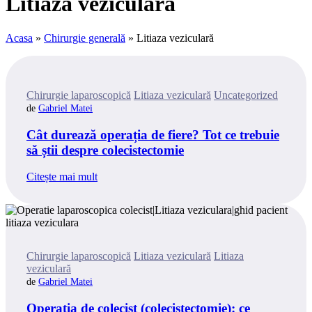
Litiaza veziculară
Acasa
»
Chirurgie generală
»
Litiaza veziculară
Categories
Chirurgie laparoscopică
Litiaza veziculară
Uncategorized
Gabriel Matei
Cât durează operația de fiere? Tot ce trebuie
să știi despre colecistectomie
Citește mai mult
Categories
Chirurgie laparoscopică
Litiaza veziculară
Litiaza
veziculară
Gabriel Matei
Operația de colecist (colecistectomie): ce