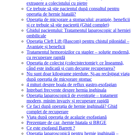
extragere a colecistului cu pietre
Ce trebuie să știe pacientul după consultul pentru
operația de hernie hiatală?
Operația de micșorare a stomacului: avantaje, beneficii
și ce trebuie să știe pacienții (Ghid complet)
Ghidul pacientului: Tratamentul laparoscopic al herniei
ombilicale
Operația Cleft Lift (Bascom) pentru chistul pilonidal –
Avantaje și beneficii
Tratamentul hemoroizilor cu stapler – soluție modernă,
cu recuperare rapidă
Operația de colecist (colecistectomie): ce înseamnă,
când este indicată și cum decurge recuperarea?
Nu sunt doar kilograme pierdute. Și-au recâștigat viața
după operația de micșorare stomac
4 mituri despre boala de reflux gastro-esofagian
Intrebari frecvente despre hernia inghinala
Operația laparoscopică de eventrație – tratament
modern, minim invaziv și recuperare rapidă
Ce faci după operația de hernie inghinală? Ghid
complet de recuperare
Viața după operația de acalazie esofagiană
Prezentare de caz -hernie hiatala si BRGE
Ce este esofagul Barrett ?
Operația laparoscopică pentru hernie inghinală –