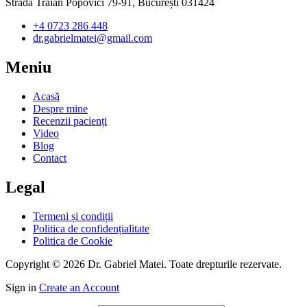
Strada Traian Popovici 79-91, București 031424
+4 0723 286 448
dr.gabrielmatei@gmail.com
Meniu
Acasă
Despre mine
Recenzii pacienți
Video
Blog
Contact
Legal
Termeni și condiții
Politica de confidențialitate
Politica de Cookie
Copyright © 2026 Dr. Gabriel Matei. Toate drepturile rezervate.
Sign in
Create an Account