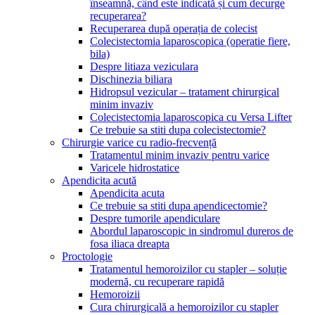
înseamnă, când este indicată și cum decurge
recuperarea?
Recuperarea după operația de colecist
Colecistectomia laparoscopica (operatie fiere,
bila)
Despre litiaza veziculara
Dischinezia biliara
Hidropsul vezicular – tratament chirurgical
minim invaziv
Colecistectomia laparoscopica cu Versa Lifter
Ce trebuie sa stiti dupa colecistectomie?
Chirurgie varice cu radio-frecvență
Tratamentul minim invaziv pentru varice
Varicele hidrostatice
Apendicita acută
Apendicita acuta
Ce trebuie sa stiti dupa apendicectomie?
Despre tumorile apendiculare
Abordul laparoscopic in sindromul dureros de
fosa iliaca dreapta
Proctologie
Tratamentul hemoroizilor cu stapler – soluție
modernă, cu recuperare rapidă
Hemoroizii
Cura chirurgicală a hemoroizilor cu stapler