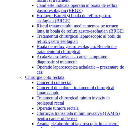
riscuri si tratament
Cand este indicata operatia in boala de reflux
gastro-esofagian (BRGE)
Esofagul Barrett şi boala de reflux gastro-
esofagian (BRGE)
Riscul tratamentului medicamentos pe termen
lung in boala de reflux gastro-esofagian (BRGE)
Tratamentul chirurgical laparoscopic al bolii de
reflux gastro-esofagian
Boala de reflux gastro-esofagian. Beneficiile
tratamentului chirurgical
Acalazia esofagiana – cauze, simptome,
diagnostic si tratament
Operatie laparoscopica achalazie – prezentare de
caz
Chirurgie colo-rectala
Cancerul colorectal
Cancerul de colon – tratamentul chirurgical
laparoscopic
Tratamentul chirurgical minim invaziv in
prolapsul rectal
Operatie tumora rectala
Chirurgia transanala minim invazivă (TAMIS)
pentru cancerul de rect
Avantajele abordului laparoscopic in cancerul